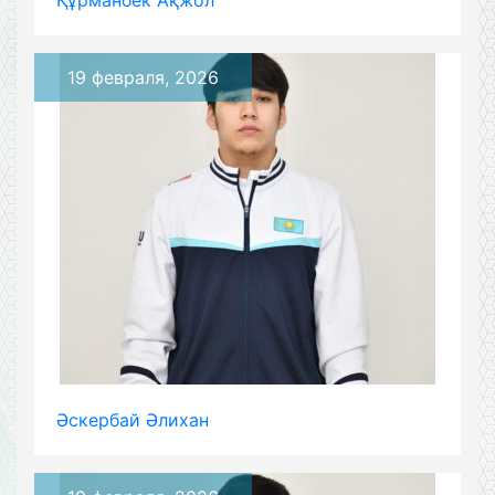
Құрманбек Ақжол
19 февраля, 2026
Әскербай Әлихан