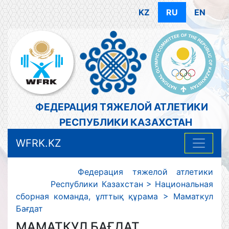
KZ
RU
EN
ФЕДЕРАЦИЯ ТЯЖЕЛОЙ АТЛЕТИКИ
РЕСПУБЛИКИ КАЗАХСТАН
WFRK.KZ
Федерация тяжелой атлетики
Республики Казахстан
>
Национальная
сборная команда
,
ұлттық құрама
>
Маматкул
Бағдат
МАМАТКУЛ БАҒДАТ