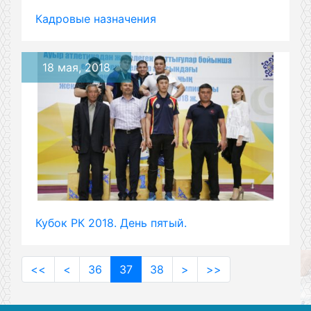
Кадровые назначения
18 мая, 2018
Кубок РК 2018. День пятый.
<<
<
36
37
38
>
>>