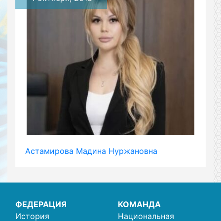
Астамирова Мадина Нуржановна
ФЕДЕРАЦИЯ
КОМАНДА
История
Национальная