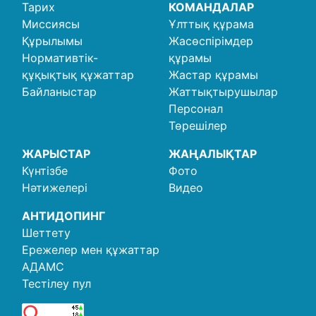
Тарих
КОМАНДАЛАР
Миссиясы
Ұлттық құрама
Құрылымы
Жасөспірімдер
Нормативтік-
құрамы
құқықтық құжаттар
Жастар құрамы
Байланыстар
Жаттықтырушылар
Персонал
Төрешілер
ЖАРЫСТАР
ЖАҢАЛЫҚТАР
Күнтізбе
Фото
Нәтижелері
Видео
АНТИДОПИНГ
Шеттету
Ережелер мен құжаттар
АДАМС
Тестілеу пул