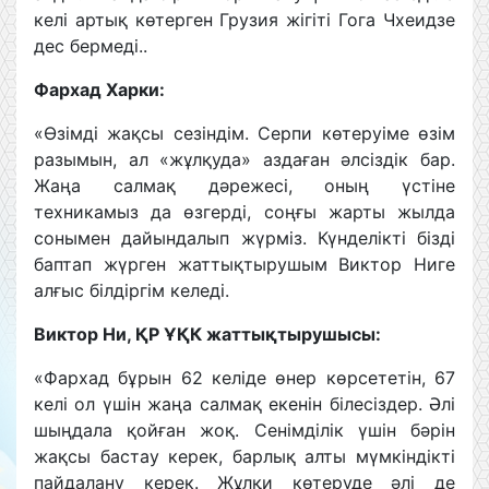
келі артық көтерген Грузия жігіті Гога Чхеидзе
дес бермеді..
Фархад Харки:
«Өзімді жақсы сезіндім. Серпи көтеруіме өзім
разымын, ал «жұлқуда» аздаған әлсіздік бар.
Жаңа салмақ дәрежесі, оның үстіне
техникамыз да өзгерді, соңғы жарты жылда
сонымен дайындалып жүрміз. Күнделікті бізді
баптап жүрген жаттықтырушым Виктор Ниге
алғыс білдіргім келеді.
Виктор Ни, ҚР ҰҚК жаттықтырушысы:
«Фархад бұрын 62 келіде өнер көрсететін, 67
келі ол үшін жаңа салмақ екенін білесіздер. Әлі
шыңдала қойған жоқ. Сенімділік үшін бәрін
жақсы бастау керек, барлық алты мүмкіндікті
пайдалану керек. Жұлқи көтеруде әлі де