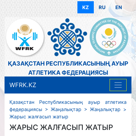
KZ
RU
EN
ҚАЗАҚСТАН РЕСПУБЛИКАСЫНЫҢ АУЫР
АТЛЕТИКА ФЕДЕРАЦИЯСЫ
WFRK.KZ
Қазақстан Республикасының ауыр атлетика
федерациясы
>
Жаңалықтар
>
Жаңалықтар
>
Жарыс жалғасып жатыр
ЖАРЫС ЖАЛҒАСЫП ЖАТЫР