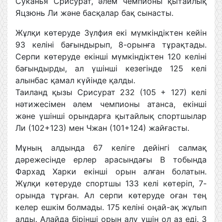
Суканья Срисурат, әлем чемпионы қытайлық
Яцзюнь Ли және басқалар бақ сынасты.
Жұлқи көтеруде Зүлфия екі мүмкіндіктен кейін
93 келіні бағындырып, 8-орынға тұрақтады.
Серпи көтеруде екінші мүмкіндіктен 120 келіні
бағындырды, ал үшінші кезегінде 125 келі
алынбас қамал күйінде қалды.
Таиланд қызы Срисурат 232 (105 + 127) келі
нәтижесімен әлем чемпионы атанса, екінші
және үшінші орындарға қытайлық спортшылар
Ли (102+123) мен Чжан (101+124) жайғасты.
Мұның алдында 67 келіге дейінгі салмақ
дәрежесінде ерлер арасындағы В тобында
Фархад Харки екінші орын алған болатын.
Жұлқи көтеруде спортшы 133 келі көтеріп, 7-
орында тұрған. Ал серпи көтеруде оған тең
келер ешкім болмады. 175 келіні оңай-ақ жұлып
алды. Алайда бірінші орын алу үшін ол аз еді. 3