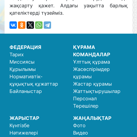
жақсарту қажет. Алдағы уақытта барлық
қателіктерді түзейміз.
ФЕДЕРАЦИЯ
ҚҰРАМА
Тарих
КОМАНДАЛАР
Миссиясы
Ұлттық құрама
Құрылымы
Жасөспірімдер
Нормативтік-
құрамы
құқықтық құжаттар
Жастар құрамы
Байланыстар
Жаттықтырушылар
Персонал
Төрешілер
ЖАРЫСТАР
ЖАҢАЛЫҚТАР
Күнтізбе
Фото
Нәтижелері
Видео