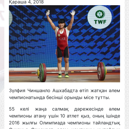
Қараша 4, 2018
Зүлфия Чиншанло Ашхабадта өтіп жатқан әлем
чемпионатында бесінші орынды місе тұтты.
55 келі жаңа салмақ дәрежесінде әлем
чемпионы атану үшін 10 атлет қыз, оның ішінде
2016 жылғы Олимпиада чемпионы тайландтық