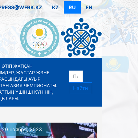
PRESS@WFRK.KZ
KZ
RU
EN
 ӨТІП ЖАТҚАН
ІМДЕР, ЖАСТАР ЖӘНЕ
РАСЫНДАҒЫ АУЫР
ДАН АЗИЯ ЧЕМПИОНАТЫ.
Найти
ТТЫҢ ҮШІНШІ КҮНІНІҢ
ДЫЛАРЫ.
20 ноября, 2023