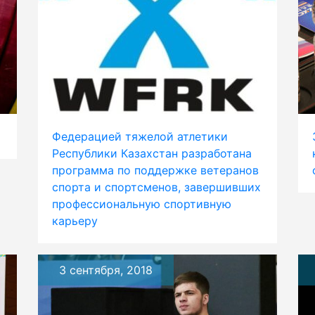
Федерацией тяжелой атлетики
Республики Казахстан разработана
программа по поддержке ветеранов
спорта и спортсменов, завершивших
профессиональную спортивную
карьеру
3 сентября, 2018