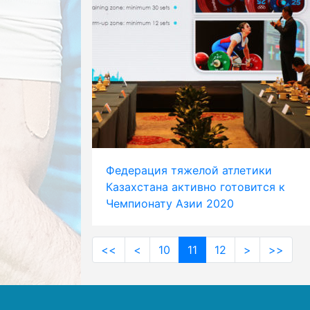
Федерация тяжелой атлетики
Казахстана активно готовится к
Чемпионату Азии 2020
<<
<
10
11
12
>
>>