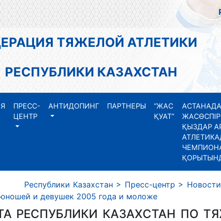
АЦИЯ ТЯЖЕЛОЙ АТЛЕТИКИ
СПУБЛИКИ КАЗАХСТАН
ИЯ
ПРЕСС-
АНТИДОПИНГ
ПАРТНЕРЫ
“ЖАС
АСТАНАДА
ЦЕНТР
ҚУАТ”
ЖАСӨСПІР
ҚЫЗДАР А
АТЛЕТИКА
ЧЕМПИОНА
ҚОРЫТЫН
Республики Казахстан
>
Пресс-центр
>
Новости
 юношей и девушек 2005 года и моложе
ТА РЕСПУБЛИКИ КАЗАХСТАН ПО ТЯ