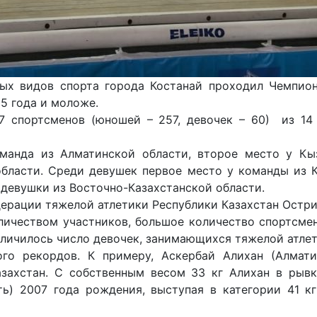
вых видов спорта города Костанай проходил Чемпион
5 года и моложе.
7 спортсменов (юношей – 257, девочек – 60) из 14
анда из Алматинской области, второе место у Кы
бласти. Среди девушек первое место у команды из 
 девушки из Восточно-Казахстанской области.
ерации тяжелой атлетики Республики Казахстан Остри
ичеством участников, большое количество спортсме
величилось число девочек, занимающихся тяжелой атле
го рекордов. К примеру, Аскербай Алихан (Алмат
захстан. С собственным весом 33 кг Алихан в рывке
ь) 2007 года рождения, выступая в категории 41 к