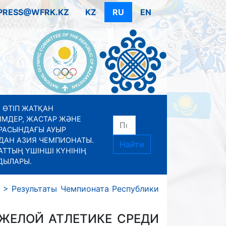
PRESS@WFRK.KZ
KZ
RU
EN
 ӨТІП ЖАТҚАН
ІМДЕР, ЖАСТАР ЖӘНЕ
РАСЫНДАҒЫ АУЫР
ДАН АЗИЯ ЧЕМПИОНАТЫ.
Найти
ТТЫҢ ҮШІНШІ КҮНІНІҢ
ДЫЛАРЫ.
>
Результаты Чемпионата Республики
ЖЕЛОЙ АТЛЕТИКЕ СРЕДИ