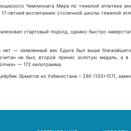
ношеского Чемпионата Мира по тяжелой атлетике вно
л 17-летний воспитанник столичной школы тяжелой ат
еализовал стартовый подход, однако быстро наверста
а нет — заявленный вес Едыге был выше ближайшего
считан не был, второй принес золотую медаль, а в
олчке» — 172 килограмма.
ёрбек Эрматов из Узбекистана – 290 (133+157), замк