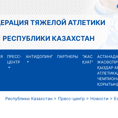
АЦИЯ ТЯЖЕЛОЙ АТЛЕТИКИ
СПУБЛИКИ КАЗАХСТАН
ИЯ
ПРЕСС-
АНТИДОПИНГ
ПАРТНЕРЫ
“ЖАС
АСТАНАДА
ЦЕНТР
ҚУАТ”
ЖАСӨСПІР
ҚЫЗДАР А
АТЛЕТИКА
ЧЕМПИОНА
ҚОРЫТЫН
еспублики Казахстан
>
Пресс-центр
>
Новости
>
Е