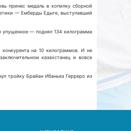
вь принес медаль в копилку сборной
летики — Емберды Едыге, выступавший
л упущенное — поднял 134 килограмма
 конкурента на 10 килограммов. И не
 заключительном казахстанец и вовсе
нул тройку Брайан Ибаньез Герреро из