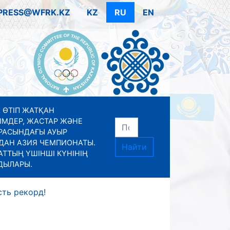
PRESS@WFRK.KZ
KZ
RU
EN
 ӨТІП ЖАТҚАН
ІМДЕР, ЖАСТАР ЖӘНЕ
РАСЫНДАҒЫ АУЫР
ДАН АЗИЯ ЧЕМПИОНАТЫ.
Найти
ТТЫҢ ҮШІНШІ КҮНІНІҢ
ДЫЛАРЫ.
сть рекорд!