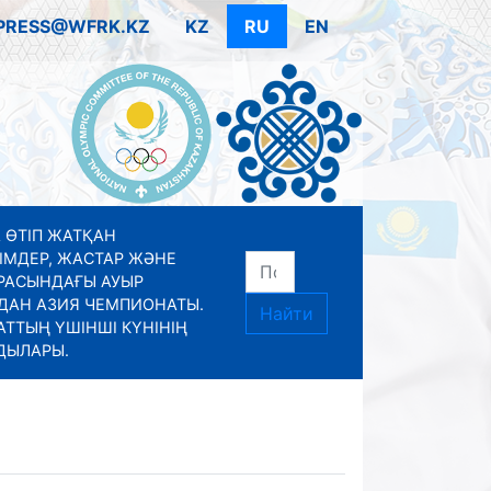
PRESS@WFRK.KZ
KZ
RU
EN
 ӨТІП ЖАТҚАН
ІМДЕР, ЖАСТАР ЖӘНЕ
РАСЫНДАҒЫ АУЫР
ДАН АЗИЯ ЧЕМПИОНАТЫ.
Найти
ТТЫҢ ҮШІНШІ КҮНІНІҢ
ДЫЛАРЫ.