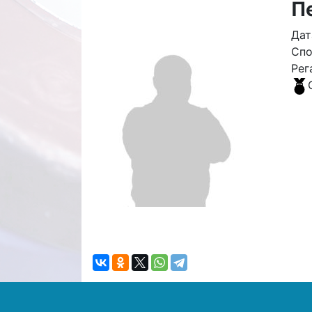
П
Дат
Спо
Рег