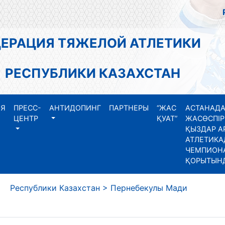
АЦИЯ ТЯЖЕЛОЙ АТЛЕТИКИ
СПУБЛИКИ КАЗАХСТАН
ИЯ
ПРЕСС-
АНТИДОПИНГ
ПАРТНЕРЫ
“ЖАС
АСТАНАДА
ЦЕНТР
ҚУАТ”
ЖАСӨСПІР
ҚЫЗДАР А
АТЛЕТИКА
ЧЕМПИОНА
ҚОРЫТЫН
еспублики Казахстан
>
Пернебекулы Мади