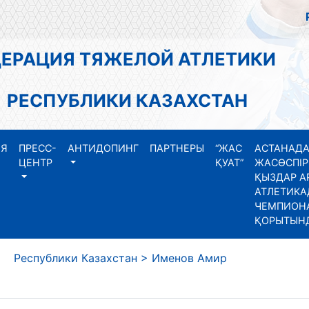
АЦИЯ ТЯЖЕЛОЙ АТЛЕТИКИ
СПУБЛИКИ КАЗАХСТАН
ИЯ
ПРЕСС-
АНТИДОПИНГ
ПАРТНЕРЫ
“ЖАС
АСТАНАДА
ЦЕНТР
ҚУАТ”
ЖАСӨСПІР
ҚЫЗДАР А
АТЛЕТИКА
ЧЕМПИОНА
ҚОРЫТЫН
еспублики Казахстан
>
Именов Амир