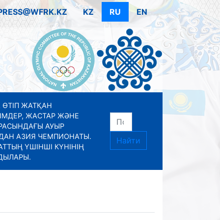
PRESS@WFRK.KZ
KZ
RU
EN
 ӨТІП ЖАТҚАН
ІМДЕР, ЖАСТАР ЖӘНЕ
РАСЫНДАҒЫ АУЫР
ДАН АЗИЯ ЧЕМПИОНАТЫ.
Найти
ТТЫҢ ҮШІНШІ КҮНІНІҢ
ДЫЛАРЫ.