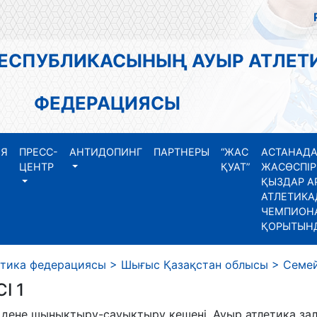
РЕСПУБЛИКАСЫНЫҢ АУЫР АТЛЕТ
ФЕДЕРАЦИЯСЫ
ИЯ
ПРЕСС-
АНТИДОПИНГ
ПАРТНЕРЫ
“ЖАС
АСТАНАДА
ЦЕНТР
ҚУАТ”
ЖАСӨСПІР
ҚЫЗДАР А
АТЛЕТИКА
ЧЕМПИОНА
ҚОРЫТЫН
етика федерациясы
>
Шығыс Қазақстан облысы
>
Семей
І 1
» дене шынықтыру-сауықтыру кешені, Ауыр атлетика за