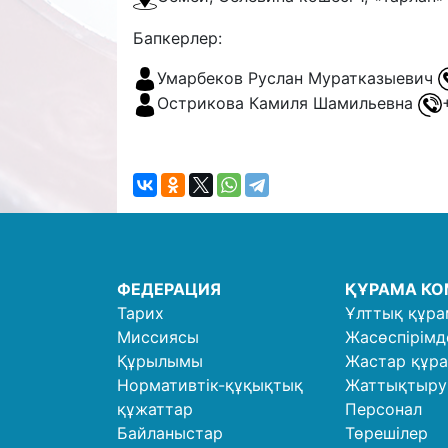
Бапкерлер:
Умарбеков Руслан Муратказыевич
Острикова Камиля Шамильевна
ФЕДЕРАЦИЯ
ҚҰРАМА К
Тарих
Ұлттық құра
Миссиясы
Жасөспірімд
Құрылымы
Жастар құр
Нормативтік-құқықтық
Жаттықтыр
құжаттар
Персонал
Байланыстар
Төрешілер