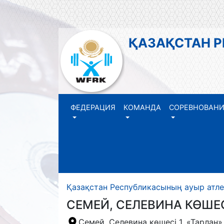
ҚАЗАҚСТАН 
ФЕДЕРАЦИЯ
КОМАНДА
СОРЕВНОВАН
Қазақстан Республикасының ауыр атл
СЕМЕЙ, СЕЛЕВИНА КӨШЕС
Семей, Селевина көшесі 1, «Тарлан