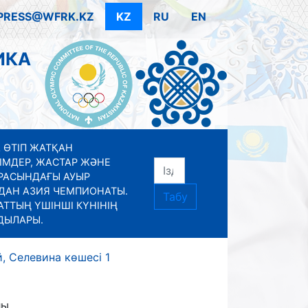
PRESS@WFRK.KZ
KZ
RU
EN
ИКА
 ӨТІП ЖАТҚАН
ІМДЕР, ЖАСТАР ЖӘНЕ
РАСЫНДАҒЫ АУЫР
ДАН АЗИЯ ЧЕМПИОНАТЫ.
Табу
ТТЫҢ ҮШІНШІ КҮНІНІҢ
ДЫЛАРЫ.
, Селевина көшесі 1
лы