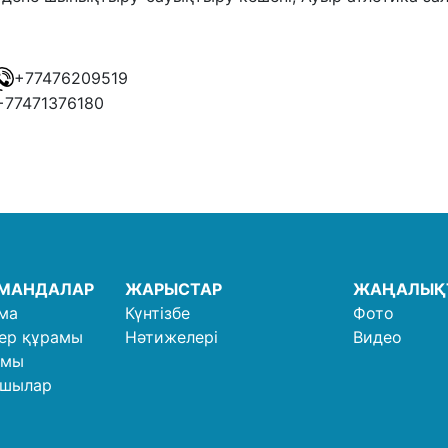
+77476209519
+77471376180
ОМАНДАЛАР
ЖАРЫСТАР
ЖАҢАЛЫҚ
ма
Күнтізбе
Фото
ер құрамы
Нәтижелері
Видео
амы
ушылар