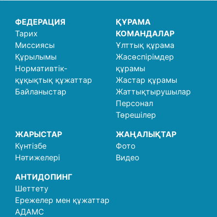
ФЕДЕРАЦИЯ
ҚҰРАМА
Тарих
КОМАНДАЛАР
Миссиясы
Ұлттық құрама
Құрылымы
Жасөспірімдер
Нормативтік-
құрамы
құқықтық құжаттар
Жастар құрамы
Байланыстар
Жаттықтырушылар
Персонал
Төрешілер
ЖАРЫСТАР
ЖАҢАЛЫҚТАР
Күнтізбе
Фото
Нәтижелері
Видео
АНТИДОПИНГ
Шеттету
Ережелер мен құжаттар
АДАМС