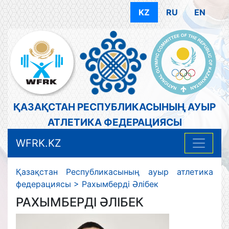
KZ
RU
EN
ҚАЗАҚСТАН РЕСПУБЛИКАСЫНЫҢ АУЫР
АТЛЕТИКА ФЕДЕРАЦИЯСЫ
WFRK.KZ
Қазақстан Республикасының ауыр атлетика
федерациясы
>
Рахымберді Әлібек
РАХЫМБЕРДІ ӘЛІБЕК