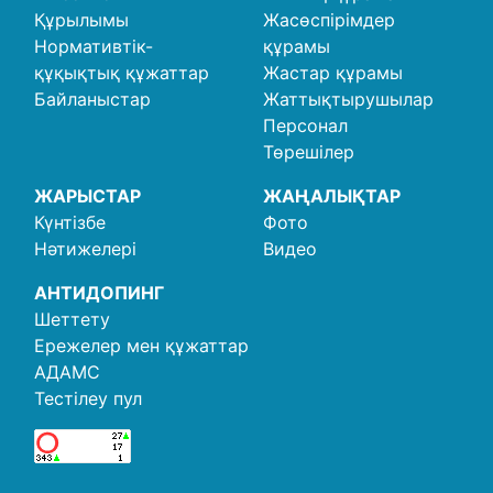
Құрылымы
Жасөспірімдер
Нормативтік-
құрамы
құқықтық құжаттар
Жастар құрамы
Байланыстар
Жаттықтырушылар
Персонал
Төрешілер
ЖАРЫСТАР
ЖАҢАЛЫҚТАР
Күнтізбе
Фото
Нәтижелері
Видео
АНТИДОПИНГ
Шеттету
Ережелер мен құжаттар
АДАМС
Тестілеу пул