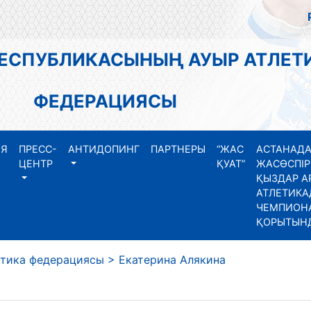
РЕСПУБЛИКАСЫНЫҢ АУЫР АТЛЕТ
ФЕДЕРАЦИЯСЫ
ИЯ
ПРЕСС-
АНТИДОПИНГ
ПАРТНЕРЫ
“ЖАС
АСТАНАДА
ЦЕНТР
ҚУАТ”
ЖАСӨСПІР
ҚЫЗДАР А
АТЛЕТИКА
ЧЕМПИОНА
ҚОРЫТЫН
етика федерациясы
>
Екатерина Алякина