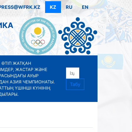
PRESS@WFRK.KZ
KZ
RU
EN
ИКА
 ӨТІП ЖАТҚАН
ІМДЕР, ЖАСТАР ЖӘНЕ
РАСЫНДАҒЫ АУЫР
ДАН АЗИЯ ЧЕМПИОНАТЫ.
Табу
ТТЫҢ ҮШІНШІ КҮНІНІҢ
ДЫЛАРЫ.