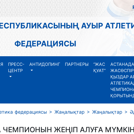
РЕСПУБЛИКАСЫНЫҢ АУЫР АТЛЕТ
ФЕДЕРАЦИЯСЫ
ИЯ
ПРЕСС-
АНТИДОПИНГ
ПАРТНЕРЫ
“ЖАС
АСТАНАДА
ЦЕНТР
ҚУАТ”
ЖАСӨСПІР
ҚЫЗДАР А
АТЛЕТИКА
ЧЕМПИОНА
ҚОРЫТЫН
етика федерациясы
>
Жаңалықтар
>
Жаңалықтар
>
Ә
 ЧЕМПИОНЫН ЖЕҢІП АЛУҒА МҮМКІН