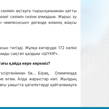
сенімін ақтауға тырысқанымнан қатты
зат сезімін сезіне алмадым. Жарыс зу
шін чемпионсын» дегенде өзімнің жақсы
сын тигізді. Жұлқа көтеруде 172 келіні
нымды сақтап қалдым «ШҮКІР».
тағы қайда көре көреміз?
түсіргенімнен ба… Бірақ, Олимпиада
іне өтем. Алда жарыстар көп. Жылдың
ғы уақытта қателіктерді қайталамауға