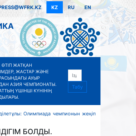
PRESS@WFRK.KZ
KZ
RU
EN
ИКА
 ӨТІП ЖАТҚАН
ІМДЕР, ЖАСТАР ЖӘНЕ
РАСЫНДАҒЫ АУЫР
ДАН АЗИЯ ЧЕМПИОНАТЫ.
Табу
ТТЫҢ ҮШІНШІ КҮНІНІҢ
ДЫЛАРЫ.
ділетұлы: Олимпиада чемпионын жеңіп
ДІГІМ БОЛДЫ.