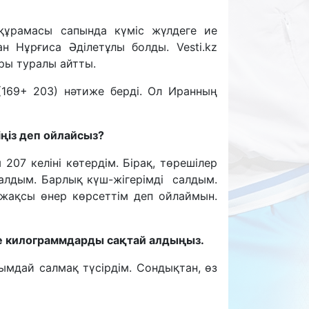
 құрамасы сапында күміс жүлдеге ие
 Нұрғиса Әділетұлы болды. Vesti.kz
ары туралы айтты.
і (169+ 203) нәтиже берді. Ол Иранның
ңіз деп ойлайсыз?
207 келіні көтердім. Бірақ, төрешілер
алдым. Барлық күш-жігерімді салдым.
 жақсы өнер көрсеттім деп ойлаймын.
рде килограммдарды сақтай алдыңыз.
ымдай салмақ түсірдім. Сондықтан, өз