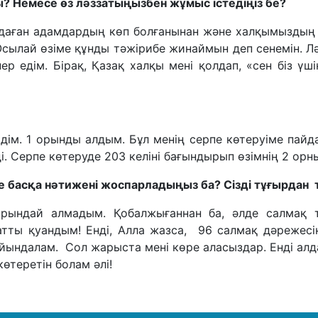
 Немесе өз ләззатыңызбен жұмыс істедіңіз бе?
даған адамдардың көп болғанынан және халқымыздың 
сылай өзіме құнды тәжірибе жинаймын деп сенемін. Ләз
інер едім. Бірақ, Қазақ халқы мені қолдап, «сен біз ү
дім. 1 орынды алдым. Бұл менің серпе көтеруіме пайда
. Серпе көтеруде 203 келіні бағындырып өзімнің 2 ор
се басқа нәтижені жоспарладыңыз ба? Сізді тұғырдан 
орындай алмадым. Қобалжығаннан ба, әлде салмақ 
тты қуандым! Енді, Алла жазса, 96 салмақ дәрежес
йындалам. Сол жарыста мені көре аласыздар. Енді алда
өтеретін болам әлі!