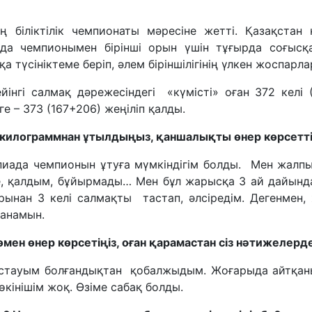
ң біліктілік чемпионаты мәресіне жетті. Қазақстан
да чемпионымен бірінші орын үшін тұғырда соғысқан
а түсініктеме беріп, әлем біріншілігінің үлкен жоспарл
дейінгі салмақ дәрежесіндегі «күмісті» оған 372 кел
 – 373 (167+206) жеңіліп қалды.
а килограммнан ұтылдыңыз, қаншалықты өнер көрсетті
пиада чемпионын ұтуға мүмкіндігім болды. Мен жалпы 
де, қалдым, бұйырмады… Мен бұл жарысқа 3 ай дайынд
ынан 3 келі салмақты тастап, әлсіредім. Дегенмен,
уанамын.
 төмен өнер көрсетіңіз, оған қарамастан сіз нәтижеле
бастауым болғандықтан қобалжыдым. Жоғарыда айтқан
кінішім жоқ. Өзіме сабақ болды.