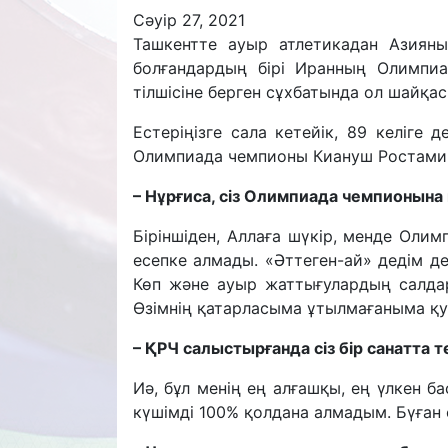
Сәуір 27, 2021
Ташкентте ауыр атлетикадан Азияны
болғандардың бірі Иранның Олимпиа
тілшісіне берген сұхбатында ол шайқасқ
Естеріңізге сала кетейік, 89 келіге 
Олимпиада чемпионы Киануш Ростамиге
– Нұрғиса, сіз Олимпиада чемпионын
Біріншіден, Аллаға шүкір, менде Олим
есепке алмады. «Әттеген-ай» дедім 
Көп және ауыр жаттығулардың салдар
Өзімнің қатарласыма ұтылмағаныма қ
– ҚРЧ салыстырғанда сіз бір санатта
Иә, бұл менің ең алғашқы, ең үлкен 
күшімді 100% қолдана алмадым. Бүған ө