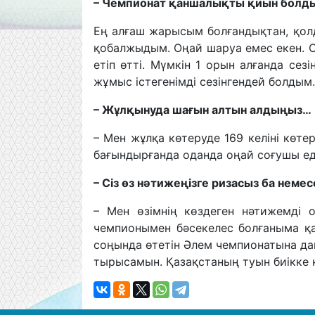
– Чемпионат қаншалықты қиын болды?
Ең алғаш жарысым болғандықтан, қол
қобалжыдым. Оңай шаруа емес екен. О
етіп өтті. Мүмкін 1 орын алғанда сез
жұмыс істегенімді сезінгендей болдым.
– Жұлқынуда шағын алтын алдыңыз…
– Мен жұлқа көтеруде 169 келіні көтер
бағындырғанда оданда оңай соғушы еді
– Сіз өз нәтижеңізге ризасыз ба неме
– Мен өзімнің көздеген нәтижемді 
чемпионымен бәсекелес болғаныма қа
соңында өтетін Әлем чемпионатына да
тырысамын. Қазақстаның туын биікке к