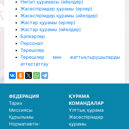
Негізгі құрамасы (әйелдер)
Жасөспірімдер құрамы (ерлер)
Жасөспірімдер құрамы (әйелдер)
Жастар құрамы (ерлер)
Жастар құрамы (әйелдер)
Бапкерлер
Персонал
Төрешілер
Төрешілер мен жаттықтырушыларды
аттестаттау
ФЕДЕРАЦИЯ
ҚҰРАМА
Тарих
КОМАНДАЛАР
Миссиясы
Ұлттық құрама
Құрылымы
Жасөспірімдер
Нормативтік-
құрамы