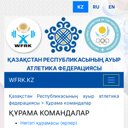
KZ
RU
EN
ҚАЗАҚСТАН РЕСПУБЛИКАСЫНЫҢ АУЫР
АТЛЕТИКА ФЕДЕРАЦИЯСЫ
WFRK.KZ
Қазақстан Республикасының ауыр атлетика
федерациясы
>
Құрама командалар
ҚҰРАМА КОМАНДАЛАР
Негізгі құрамасы (ерлер)