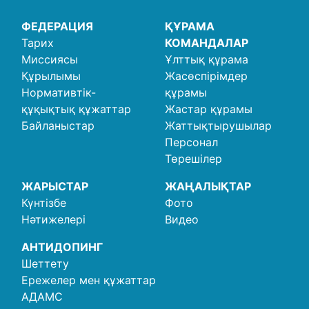
ФЕДЕРАЦИЯ
ҚҰРАМА
Тарих
КОМАНДАЛАР
Миссиясы
Ұлттық құрама
Құрылымы
Жасөспірімдер
Нормативтік-
құрамы
құқықтық құжаттар
Жастар құрамы
Байланыстар
Жаттықтырушылар
Персонал
Төрешілер
ЖАРЫСТАР
ЖАҢАЛЫҚТАР
Күнтізбе
Фото
Нәтижелері
Видео
АНТИДОПИНГ
Шеттету
Ережелер мен құжаттар
АДАМС