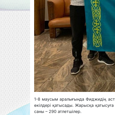
1-8 маусым аралығында Фиджидің аста
өкілдері қатысады. Жарысқа қатысуға
саны – 290 атлетшілер.