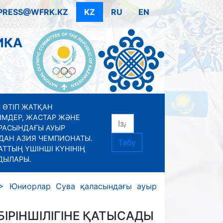
PRESS@WFRK.KZ
KZ
RU
EN
ИКА
 ӨТІП ЖАТҚАН
ІМДЕР, ЖАСТАР ЖӘНЕ
РАСЫНДАҒЫ АУЫР
ДАН АЗИЯ ЧЕМПИОНАТЫ.
Табу
ТТЫҢ ҮШІНШІ КҮНІНІҢ
ДЫЛАРЫ.
>
Юниорлар Сува қаласындағы ауыр
ІРІНШІЛІГІНЕ ҚАТЫСАДЫ