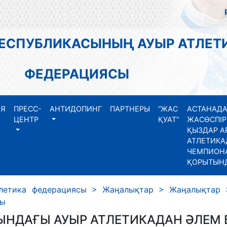
РЕСПУБЛИКАСЫНЫҢ АУЫР АТЛЕТ
ФЕДЕРАЦИЯСЫ
ИЯ
ПРЕСС-
АНТИДОПИНГ
ПАРТНЕРЫ
“ЖАС
АСТАНАДА
ЦЕНТР
ҚУАТ”
ЖАСӨСПІР
ҚЫЗДАР А
АТЛЕТИКА
ЧЕМПИОНА
ҚОРЫТЫН
летика федерациясы
>
Жаңалықтар
>
Жаңалықтар
ды
НДАҒЫ АУЫР АТЛЕТИКАДАН ӘЛЕМ Б