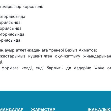
лтеміршілер көрсетеді:
атегориясында
гориясында
егориясында
тегориясында
гориясында
 ауыр атлетикадан аға тренері Бахыт Ахметов:
астарымыз күшейтілген оқу-жаттығу жиындарынан
і.
ормаға келді, енді барлығы да өздеріне және о
ОМАНДАЛАР
ЖАРЫСТАР
ЖАҢАЛЫҚ