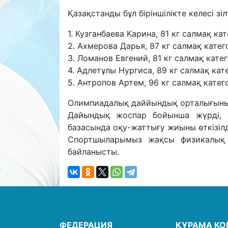
Қазақстанды бұл біріншілікте келесі зі
1. Кузганбаева Карина, 81 кг салмақ к
2. Ахмерова Дарья, 87 кг салмақ кате
3. Ломанов Евгений, 81 кг салмақ кат
4. Адлетұлы Нургиса, 89 кг салмақ ка
5. Антропов Артем, 96 кг салмақ кате
Олимпиадалық даййындық орталығының
Дайындық жоспар бойынша жүрді, ж
базасында оқу-жаттығу жиыны өткізілд
Спортшыларымыз жақсы физикалық ф
байланысты.
ФЕДЕРАЦИЯ
ҚҰРАМА К