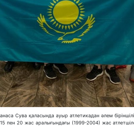
наса Сува қаласында ауыр атлетикадан әлем біріншіліг
 15 пен 20 жас аралығындағы (1999-2004) жас атлетші