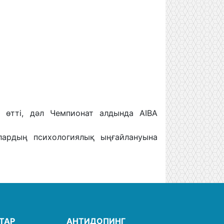
 өтті, дәл Чемпионат алдында AIBA
лардың психологиялық ыңғайлануына
ТАР
АНТИДОПИНГ