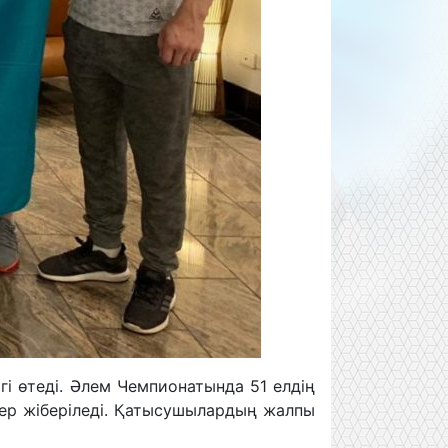
і өтеді. Әлем Чемпионатында 51 елдің
лер жіберіледі. Қатысушылардың жалпы