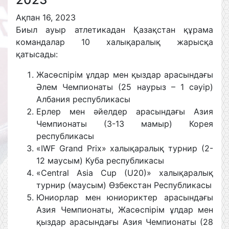
Ақпан 16, 2023
Биыл ауыр атлетикадан Қазақстан құрама
командалар 10 халықаралық жарысқа
қатысады:
Жасөспірім ұлдар мен қыздар арасындағы
Әлем Чемпионаты (25 наурыз – 1 сәуір)
Албания республикасы
Ерлер мен әйелдер арасындағы Азия
Чемпионаты (3-13 мамыр) Корея
республикасы
«IWF Grand Prix» халықаралық турнир (2-
12 маусым) Куба республикасы
«Central Asia Cup (U20)» халықаралық
турнир (маусым) Өзбекстан Республикасы
Юниорлар мен юниориктер арасындағы
Азия Чемпионаты, Жасөспірім ұлдар мен
қыздар арасындағы Азия Чемпионаты (28