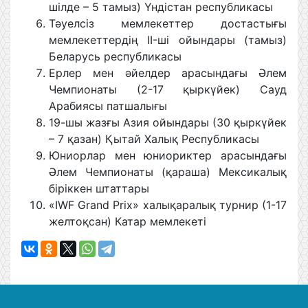
шілде – 5 тамыз) Үндістан республикасы
Тәуелсіз мемлекеттер достастығы
мемлекеттердің II-ші ойындары (тамыз)
Беларусь республикасы
Ерлер мен әйелдер арасындағы Әлем
Чемпионаты (2-17 қыркүйек) Сауд
Арабиясы патшалығы
19-шы жазғы Азия ойындары (30 қыркүйек
– 7 қазан) Қытай Халық Республикасы
Юниорлар мен юниориктер арасындағы
Әлем Чемпионаты (қараша) Мексикалық
біріккен штаттары
«IWF Grand Prix» халықаралық турнир (1-17
желтоқсан) Катар мемлекеті