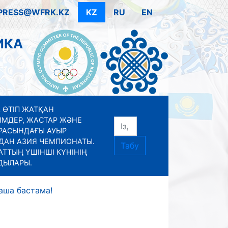
PRESS@WFRK.KZ
KZ
RU
EN
ИКА
 ӨТІП ЖАТҚАН
ІМДЕР, ЖАСТАР ЖӘНЕ
РАСЫНДАҒЫ АУЫР
ДАН АЗИЯ ЧЕМПИОНАТЫ.
Табу
ТТЫҢ ҮШІНШІ КҮНІНІҢ
ДЫЛАРЫ.
аша бастама!