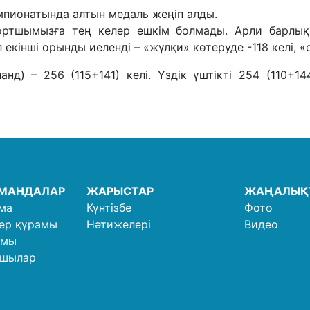
мпионатында алтын медаль жеңіп алды.
спортшымызға тең келер ешкім болмады. Арли барлық 
інші орынды иеленді – «жұлқи» көтеруде -118 келі, «се
нд) – 256 (115+141) келі. Үздік үштікті 254 (110+1
ОМАНДАЛАР
ЖАРЫСТАР
ЖАҢАЛЫҚ
ма
Күнтізбе
Фото
ер құрамы
Нәтижелері
Видео
амы
ушылар