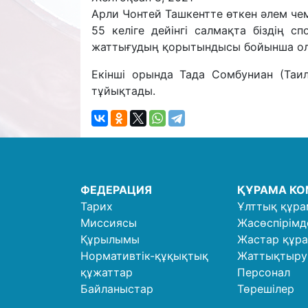
Арли Чонтей Ташкентте өткен әлем че
55 келіге дейінгі салмақта біздің 
жаттығудың қорытындысы бойынша ол ек
Екінші орында Тада Сомбуниан (Таила
тұйықтады.
ФЕДЕРАЦИЯ
ҚҰРАМА К
Тарих
Ұлттық құра
Миссиясы
Жасөспірімд
Құрылымы
Жастар құр
Нормативтік-құқықтық
Жаттықтыр
құжаттар
Персонал
Байланыстар
Төрешілер