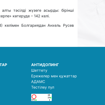
алты тәсілді жүзеге асырды: бірінші
рпе» көтеруде – 142 келі.
44) келімен Болгариядан Анхель Русев
ТАР
АНТИДОПИНГ
Шеттету
Ережелер мен құжаттар
АДАМС
Тестілеу пул