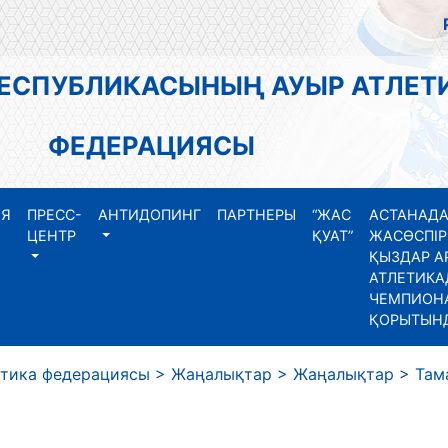
РЕСПУБЛИКАСЫНЫҢ АУЫР АТЛЕТ
ФЕДЕРАЦИЯСЫ
ИЯ
ПРЕСС-
АНТИДОПИНГ
ПАРТНЕРЫ
“ЖАС
АСТАНАДА
ЦЕНТР
ҚУАТ”
ЖАСӨСПІР
ҚЫЗДАР А
АТЛЕТИКА
ЧЕМПИОНА
ҚОРЫТЫН
етика федерациясы
>
Жаңалықтар
>
Жаңалықтар
>
Там