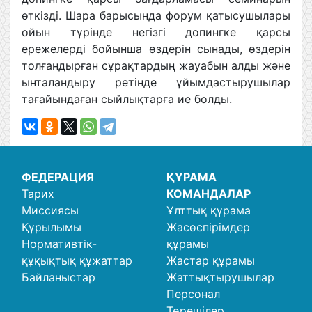
өткізді. Шара барысында форум қатысушылары
ойын түрінде негізгі допингке қарсы
ережелерді бойынша өздерін сынады, өздерін
толғандырған сұрақтардың жауабын алды және
ынталандыру ретінде ұйымдастырушылар
тағайындаған сыйлықтарға ие болды.
ФЕДЕРАЦИЯ
ҚҰРАМА
Тарих
КОМАНДАЛАР
Миссиясы
Ұлттық құрама
Құрылымы
Жасөспірімдер
Нормативтік-
құрамы
құқықтық құжаттар
Жастар құрамы
Байланыстар
Жаттықтырушылар
Персонал
Төрешілер