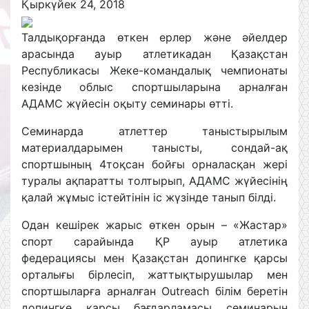
Қыркүйек 24, 2018
Талдықорғанда өткен ерлер және әйелдер
арасында ауыр атлетикадан Қазақстан
Республикасы Жеке-командалық чемпионаты
кезінде облыс спортшыларына арналған
АДАМС жүйесін оқыту семинары өтті.
Семинарда атлеттер таныстырылым
материалдарымен танысты, сондай-ақ
спортшының 4тоқсан бойғы орналасқан жері
туралы ақпаратты толтырып, АДАМС жүйесінің
қалай жұмыс істейтінін іс жүзінде танып білді.
Одан кешірек жарыс өткен орын – «Жастар»
спорт сарайында ҚР ауыр атлетика
федерациясы мен Қазақстан допингке қарсы
орталығы бірлесіп, жаттықтырушылар мен
спортшыларға арналған Outreach білім беретін
допингке қарсы бағдарламасы семинарын