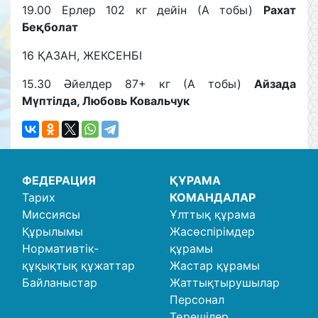
19.00 Ерлер 102 кг дейін (А тобы)
Рахат
Беқболат
16 ҚАЗАН, ЖЕКСЕНБІ
15.30 Әйелдер 87+ кг (А тобы)
Айзада
Мүптілда, Любовь Ковальчук
ФЕДЕРАЦИЯ
ҚҰРАМА
Тарих
КОМАНДАЛАР
Миссиясы
Ұлттық құрама
Құрылымы
Жасөспірімдер
Нормативтік-
құрамы
құқықтық құжаттар
Жастар құрамы
Байланыстар
Жаттықтырушылар
Персонал
Төрешілер