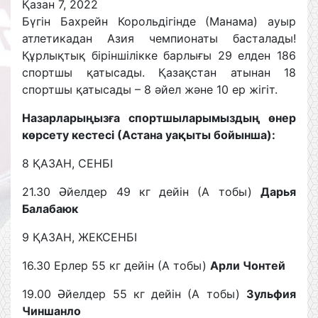
Қазан 7, 2022
Бүгін Бахрейн Корольдігінде (Манама) ауыр
атлетикадан Азия чемпионаты басталады!
Құрлықтық біріншілікке барлығы 29 елден 186
спортшы қатысады. Қазақстан атынан 18
спортшы қатысады – 8 әйел және 10 ер жігіт.
Назарларыңызға спортшыларымыздың өнер
көрсету кестесі (Астана уақыты бойынша):
8 ҚАЗАН, СЕНБІ
21.30 Әйелдер 49 кг дейін (А тобы)
Дарья
Балабаюк
9 ҚАЗАН, ЖЕКСЕНБІ
16.30 Ерлер 55 кг дейін (А тобы)
Арли Чонтей
19.00 Әйелдер 55 кг дейін (А тобы)
Зульфия
Чиншанло