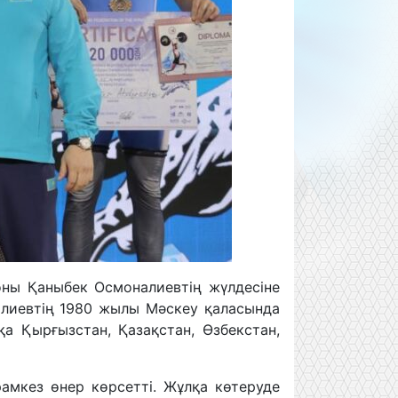
ны Қаныбек Осмоналиевтің жүлдесіне
алиевтің 1980 жылы Мәскеу қаласында
 Қырғызстан, Қазақстан, Өзбекстан,
амкез өнер көрсетті. Жұлқа көтеруде