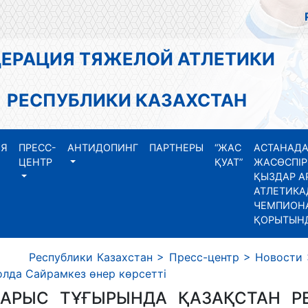
АЦИЯ ТЯЖЕЛОЙ АТЛЕТИКИ
СПУБЛИКИ КАЗАХСТАН
ИЯ
ПРЕСС-
АНТИДОПИНГ
ПАРТНЕРЫ
“ЖАС
АСТАНАДА
ЦЕНТР
ҚУАТ”
ЖАСӨСПІР
ҚЫЗДАР А
АТЛЕТИКА
ЧЕМПИОНА
ҚОРЫТЫН
Республики Казахстан
>
Пресс-центр
>
Новости
олда Сайрамкез өнер көрсетті
ЖАРЫС ТҰҒЫРЫНДА ҚАЗАҚСТАН РЕ