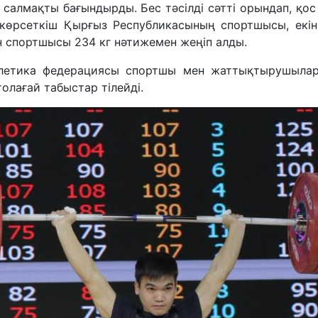
кг салмақты бағындырды. Бес тәсілді сәтті орындап, 
 көрсеткіш Қырғыз Республикасының спортшысы, екін
н спортшысы 234 кг нәтижемен жеңіп алды.
тлетика федерациясы спортшы мен жаттықтырушылар
олағай табыстар тілейді.