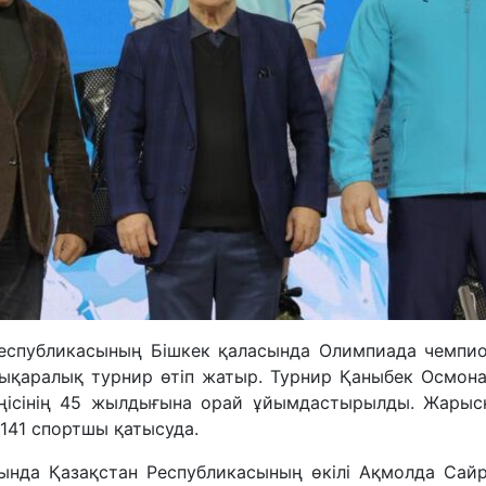
Республикасының Бішкек қаласында Олимпиада чемпио
алықаралық турнир өтіп жатыр. Турнир Қаныбек Осмон
ісінің 45 жылдығына орай ұйымдастырылды. Жарысқа
141 спортшы қатысуда.
нда Қазақстан Республикасының өкілі Ақмолда Сайр