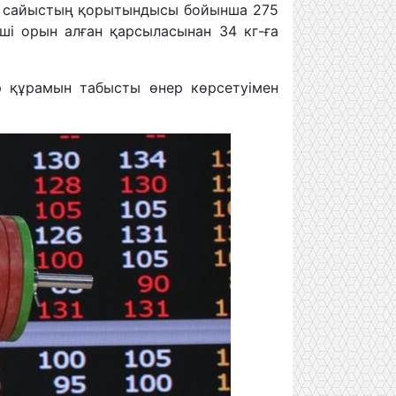
қос сайыстың қорытындысы бойынша 275
ші орын алған қарсыласынан 34 кг-ға
 құрамын табысты өнер көрсетуімен