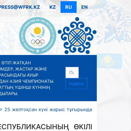
PRESS@WFRK.KZ
KZ
RU
EN
 ӨТІП ЖАТҚАН
ІМДЕР, ЖАСТАР ЖӘНЕ
РАСЫНДАҒЫ АУЫР
ДАН АЗИЯ ЧЕМПИОНАТЫ.
Найти
ТТЫҢ ҮШІНШІ КҮНІНІҢ
ДЫЛАРЫ.
>
25 желтоқсан күні жарыс тұғырында
СПУБЛИКАСЫНЫҢ ӨКІЛІ