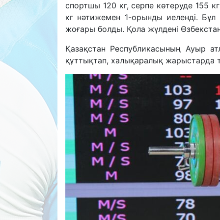
спортшы 120 кг, серпе көтеруде 155 
кг нәтижемен 1-орынды иеленді. Бұл
жоғары болды. Қола жүлдені Өзбекста
Қазақстан Республикасының Ауыр а
құттықтап, халықаралық жарыстарда т