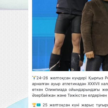
24–26 желтоқсан күндері Қырғыз 
арналған ауыр атлетикадан XXXVII х
өткен Олимпиада ойындарындағы жең
Әзербайжан және Тәжікстан елдерінен 
25 желтоқсан күні жарыс тұғыры