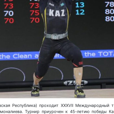
зская Республика) проходит XXXVII Международный 
моналиева. Турнир приурочен к 45-летию победы К