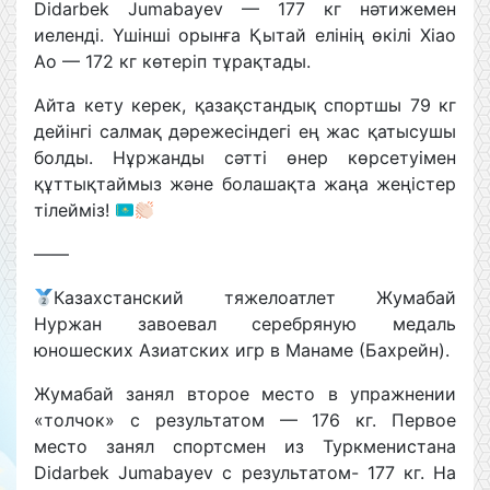
Didarbek Jumabayev — 177 кг нәтижемен
иеленді. Үшінші орынға Қытай елінің өкілі Xiao
Ao — 172 кг көтеріп тұрақтады.
Айта кету керек, қазақстандық спортшы 79 кг
дейінгі салмақ дәрежесіндегі ең жас қатысушы
болды. Нұржанды сәтті өнер көрсетуімен
құттықтаймыз және болашақта жаңа жеңістер
тілейміз!
——
Казахстанский тяжелоатлет Жумабай
Нуржан завоевал серебряную медаль
юношеских Азиатских игр в Манаме (Бахрейн).
Жумабай занял второе место в упражнении
«толчок» с результатом — 176 кг. Первое
место занял спортсмен из Туркменистана
Didarbek Jumabayev с результатом- 177 кг. На