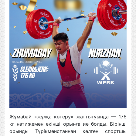
Жұмабай «жұлқа көтеру» жаттығуында — 176
кг нәтижемен екінші орынға ие болды. Бірінші
орынды Түрікменстаннан келген спортшы