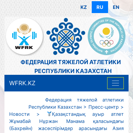
KZ
RU
EN
ФЕДЕРАЦИЯ ТЯЖЕЛОЙ АТЛЕТИКИ
РЕСПУБЛИКИ КАЗАХСТАН
WFRK.KZ
Федерация тяжелой атлетики
Республики Казахстан
>
Пресс-центр
>
Новости
>
Қазақстандық ауыр атлет
Жұмабай Нұржан Манама қаласындағы
(Бахрейн) жасөспірімдер арасындағы Азия