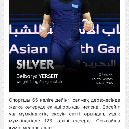
Спортшы 65 келіге дейінгі салмақ дәрежесінде
жұлқа көтеруде екінші орынды иеленді. Ерсейіт
үш мүмкіндіктің екеуін сәтті орындап, үздік
мүмкіндігінде 123 келіні еңсерді. Осылайша
күміс медаль алды.