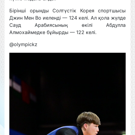
Бірінші орынды Солтүстік Корея спортшысы
Джин Мен Во иеленді — 124 келі. Ал қола жүлде
Сауд Арабиясының өкілі Абдулла
Алмохаймедке бұйырды — 122 келі.
@olympickz