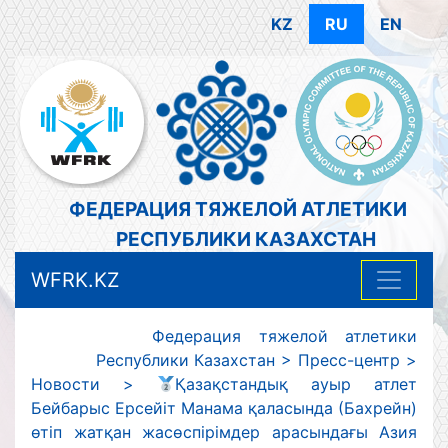
KZ
RU
EN
ФЕДЕРАЦИЯ ТЯЖЕЛОЙ АТЛЕТИКИ
РЕСПУБЛИКИ КАЗАХСТАН
WFRK.KZ
Федерация тяжелой атлетики
Республики Казахстан
>
Пресс-центр
>
Новости
>
Қазақстандық ауыр атлет
Бейбарыс Ерсейіт Манама қаласында (Бахрейн)
өтіп жатқан жасөспірімдер арасындағы Азия