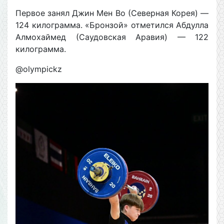
Первое занял Джин Мен Во (Северная Корея) —
124 килограмма. «Бронзой» отметился Абдулла
Алмохаймед (Саудовская Аравия) — 122
килограмма.
@olympickz