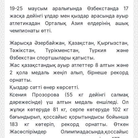
19-25 маусым аралығында Өзбекстанда 17
жасқа дейінгі ұлдар мен қыздар арасында ауыр
атлетикадан Орталық Азия елдерінің ашық
чемпионаты өтті.
Жарысқа Әзербайжан, Қазақстан, Қырғызстан,
Тәжікстан, Түрікменстан, Түркия және
Өзбекстан спортшылары қатысты.
Жас қазақстандық ауыр атлеттер 8 алтын және
2 қола медаль жеңіп алып, бірнеше рекорд
орнатты.
Қыздар сәтті өнер көрсетті.
Ксения Прозорова (55 кг дейінгі салмақ
дәрежесінде) үш алтын медаль еншіледі. Ол
жұлқи көтеруде 81 кг, серпе көтеруде 102 кг
бағындырып, қоссайыс қорытындысы бойынша
183 кг көтеріп, рекорд орнатты. Өткен
Жасөспірімдер Олимпиадасында,қоссайыс