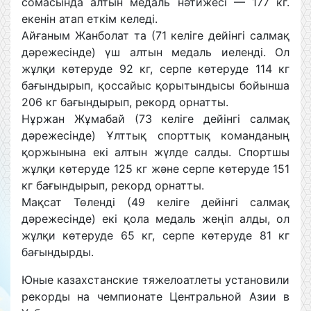
сомасында алтын медаль нәтижесі — 177 кг.
екенін атап еткім келеді.
Айғаным Жанболат та (71 келіге дейінгі салмақ
дәрежесінде) үш алтын медаль иеленді. Ол
жұлқи көтеруде 92 кг, серпе көтеруде 114 кг
бағындырып, қоссайыс қорытындысы бойынша
206 кг бағындырып, рекорд орнатты.
Нұржан Жұмабай (73 келіге дейінгі салмақ
дәрежесінде) Ұлттық спорттық команданың
қоржынына екі алтын жүлде салды. Спортшы
жұлқи көтеруде 125 кг және серпе көтеруде 151
кг бағындырып, рекорд орнатты.
Мақсат Төленді (49 келіге дейінгі салмақ
дәрежесінде) екі қола медаль жеңіп алды, ол
жұлқи көтеруде 65 кг, серпе көтеруде 81 кг
бағындырды.
Юные казахстанские тяжелоатлеты установили
рекорды на чемпионате Центральной Азии в