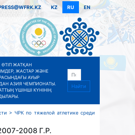
PRESS@WFRK.KZ
KZ
RU
EN
 ӨТІП ЖАТҚАН
ІМДЕР, ЖАСТАР ЖӘНЕ
РАСЫНДАҒЫ АУЫР
ДАН АЗИЯ ЧЕМПИОНАТЫ.
Найти
ТТЫҢ ҮШІНШІ КҮНІНІҢ
ДЫЛАРЫ.
сти
>
ЧРК по тяжелой атлетике среди
07-2008 Г.Р.