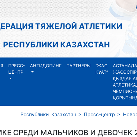
АЦИЯ ТЯЖЕЛОЙ АТЛЕТИКИ
СПУБЛИКИ КАЗАХСТАН
ИЯ
ПРЕСС-
АНТИДОПИНГ
ПАРТНЕРЫ
“ЖАС
АСТАНАДА
ЦЕНТР
ҚУАТ”
ЖАСӨСПІР
ҚЫЗДАР А
АТЛЕТИКА
ЧЕМПИОНА
ҚОРЫТЫН
 Республики Казахстан
>
Пресс-центр
>
Ново
КЕ СРЕДИ МАЛЬЧИКОВ И ДЕВОЧЕК 20