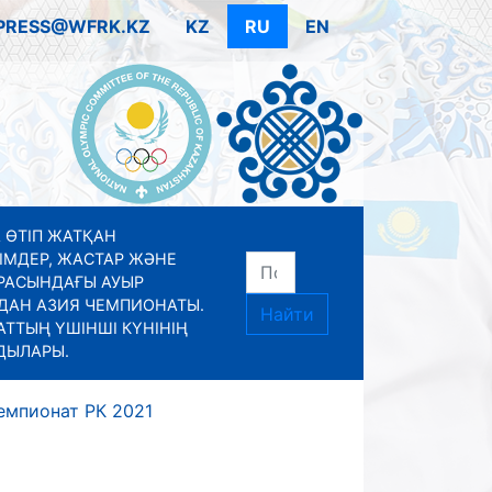
PRESS@WFRK.KZ
KZ
RU
EN
 ӨТІП ЖАТҚАН
ІМДЕР, ЖАСТАР ЖӘНЕ
РАСЫНДАҒЫ АУЫР
ДАН АЗИЯ ЧЕМПИОНАТЫ.
Найти
ТТЫҢ ҮШІНШІ КҮНІНІҢ
ДЫЛАРЫ.
емпионат РК 2021