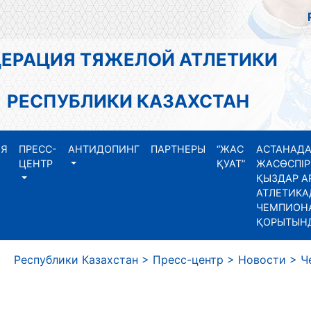
АЦИЯ ТЯЖЕЛОЙ АТЛЕТИКИ
СПУБЛИКИ КАЗАХСТАН
ИЯ
ПРЕСС-
АНТИДОПИНГ
ПАРТНЕРЫ
“ЖАС
АСТАНАДА
ЦЕНТР
ҚУАТ”
ЖАСӨСПІР
ҚЫЗДАР А
АТЛЕТИКА
ЧЕМПИОНА
ҚОРЫТЫН
еспублики Казахстан
>
Пресс-центр
>
Новости
>
Ч