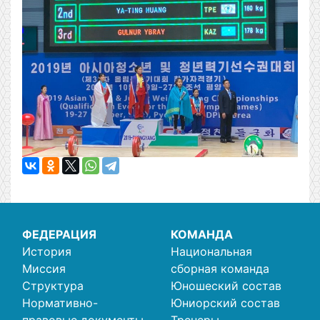
ФЕДЕРАЦИЯ
КОМАНДА
История
Национальная
Миссия
сборная команда
Структура
Юношеский состав
Нормативно-
Юниорский состав