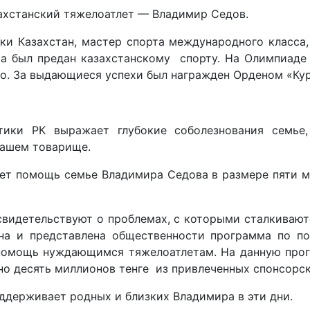
ахстанский тяжелоатлет — Владимир Седов.
ки Казахстан, мастер спорта международного класса
ва был предан казахстанскому спорту. На Олимпиаде
о. За выдающиеся успехи был награжден Орденом «Ку
тики РК выражает глубокие соболезнования семь
нашем товарище.
ет помощь семье Владимира Седова в размере пяти м
 свидетельствуют о проблемах, с которыми сталкивают
ана и представлена общественности программа по по
 помощь нуждающимся тяжелоатлетам. На данную прог
но десять миллионов тенге из привлеченных спонсорск
ддерживает родных и близких Владимира в эти дни.