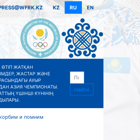
PRESS@WFRK.KZ
KZ
RU
EN
 ӨТІП ЖАТҚАН
ІМДЕР, ЖАСТАР ЖӘНЕ
РАСЫНДАҒЫ АУЫР
ДАН АЗИЯ ЧЕМПИОНАТЫ.
Найти
ТТЫҢ ҮШІНШІ КҮНІНІҢ
ДЫЛАРЫ.
корбим и помним