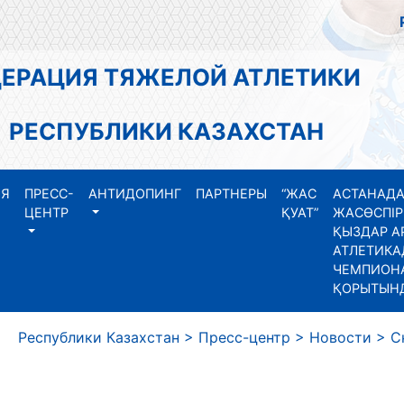
АЦИЯ ТЯЖЕЛОЙ АТЛЕТИКИ
СПУБЛИКИ КАЗАХСТАН
ИЯ
ПРЕСС-
АНТИДОПИНГ
ПАРТНЕРЫ
“ЖАС
АСТАНАДА
ЦЕНТР
ҚУАТ”
ЖАСӨСПІР
ҚЫЗДАР А
АТЛЕТИКА
ЧЕМПИОНА
ҚОРЫТЫН
еспублики Казахстан
>
Пресс-центр
>
Новости
>
С