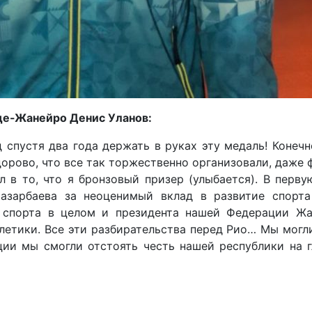
де-Жанейро Денис Уланов:
спустя два года держать в руках эту медаль! Конечн
орово, что все так торжественно организовали, даже 
л в то, что я бронзовый призер (улыбается). В перв
азарбаева за неоценимый вклад в развитие спорт
 спорта в целом и президента нашей Федерации Жа
летики. Все эти разбирательства перед Рио… Мы могл
ии мы смогли отстоять честь нашей республики на г