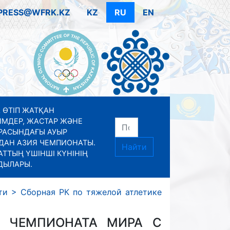
PRESS@WFRK.KZ
KZ
RU
EN
 ӨТІП ЖАТҚАН
ІМДЕР, ЖАСТАР ЖӘНЕ
РАСЫНДАҒЫ АУЫР
ДАН АЗИЯ ЧЕМПИОНАТЫ.
Найти
ТТЫҢ ҮШІНШІ КҮНІНІҢ
ДЫЛАРЫ.
ти
>
Сборная РК по тяжелой атлетике
С ЧЕМПИОНАТА МИРА С