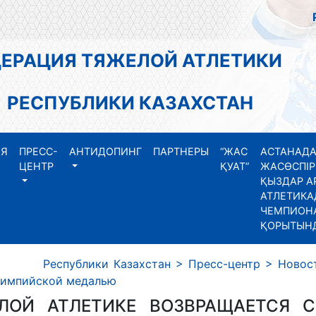
АЦИЯ ТЯЖЕЛОЙ АТЛЕТИКИ
СПУБЛИКИ КАЗАХСТАН
ИЯ
ПРЕСС-
АНТИДОПИНГ
ПАРТНЕРЫ
“ЖАС
АСТАНАДА
ЦЕНТР
ҚУАТ”
ЖАСӨСПІР
ҚЫЗДАР А
АТЛЕТИКА
ЧЕМПИОНА
ҚОРЫТЫН
 Республики Казахстан
>
Пресс-центр
>
Новос
лимпийской медалью
ЛОЙ АТЛЕТИКЕ ВОЗВРАЩАЕТСЯ 