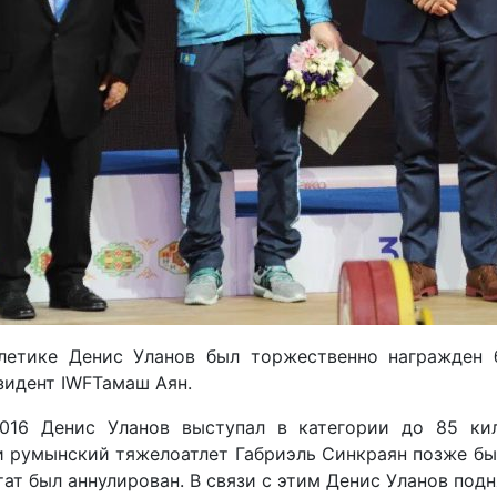
летике Денис Уланов был торжественно награжден 
зидент IWFТамаш Аян.
016 Денис Уланов выступал в категории до 85 кил
и румынский тяжелоатлет Габриэль Синкраян позже б
тат был аннулирован. В связи с этим Денис Уланов подн