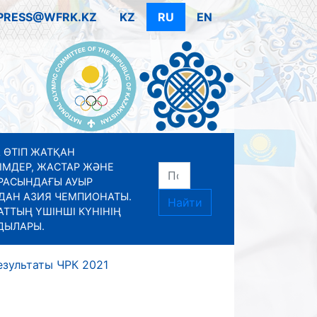
PRESS@WFRK.KZ
KZ
RU
EN
 ӨТІП ЖАТҚАН
ІМДЕР, ЖАСТАР ЖӘНЕ
РАСЫНДАҒЫ АУЫР
ДАН АЗИЯ ЧЕМПИОНАТЫ.
Найти
ТТЫҢ ҮШІНШІ КҮНІНІҢ
ДЫЛАРЫ.
езультаты ЧРК 2021