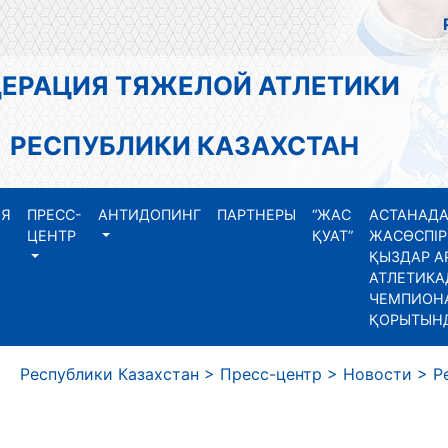
АЦИЯ ТЯЖЕЛОЙ АТЛЕТИКИ
СПУБЛИКИ КАЗАХСТАН
ИЯ
ПРЕСС-
АНТИДОПИНГ
ПАРТНЕРЫ
“ЖАС
АСТАНАДА
ЦЕНТР
ҚУАТ”
ЖАСӨСПІР
ҚЫЗДАР А
АТЛЕТИКА
ЧЕМПИОНА
ҚОРЫТЫН
еспублики Казахстан
>
Пресс-центр
>
Новости
>
Р