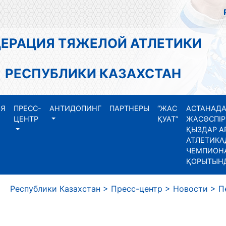
АЦИЯ ТЯЖЕЛОЙ АТЛЕТИКИ
СПУБЛИКИ КАЗАХСТАН
ИЯ
ПРЕСС-
АНТИДОПИНГ
ПАРТНЕРЫ
“ЖАС
АСТАНАДА
ЦЕНТР
ҚУАТ”
ЖАСӨСПІР
ҚЫЗДАР А
АТЛЕТИКА
ЧЕМПИОНА
ҚОРЫТЫН
еспублики Казахстан
>
Пресс-центр
>
Новости
>
П