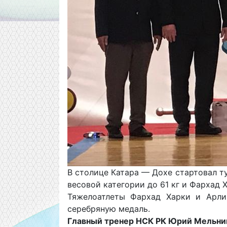
В столице Катара — Дохе стартовал т
весовой категории до 61 кг и Фархад Х
Тяжелоатлеты Фархад Харки и Арли
серебряную медаль.
Главный тренер НСК РК Юрий Мельни