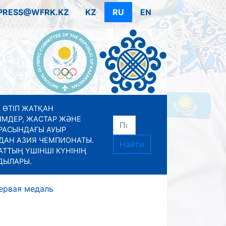
PRESS@WFRK.KZ
KZ
RU
EN
 ӨТІП ЖАТҚАН
ІМДЕР, ЖАСТАР ЖӘНЕ
РАСЫНДАҒЫ АУЫР
ДАН АЗИЯ ЧЕМПИОНАТЫ.
Найти
ТТЫҢ ҮШІНШІ КҮНІНІҢ
ДЫЛАРЫ.
ервая медаль