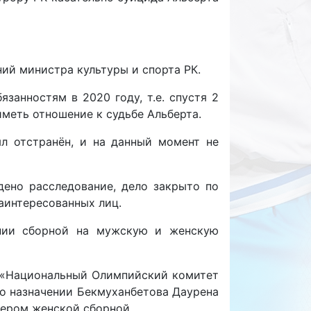
ний министра культуры и спорта РК.
занностям в 2020 году, т.е. спустя 2
иметь отношение к судьбе Альберта.
л отстранён, и на данный момент не
дено расследование, дело закрыто по
аинтересованных лиц.
ении сборной на мужскую и женскую
О «Национальный Олимпийский комитет
 о назначении Бекмуханбетова Даурена
нером женской сборной.