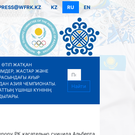
PRESS@WFRK.KZ
KZ
RU
EN
 ӨТІП ЖАТҚАН
ІМДЕР, ЖАСТАР ЖӘНЕ
РАСЫНДАҒЫ АУЫР
ДАН АЗИЯ ЧЕМПИОНАТЫ.
Найти
ТТЫҢ ҮШІНШІ КҮНІНІҢ
ДЫЛАРЫ.
урору РК касательно суицида Альберта