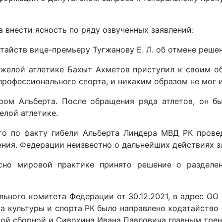
 внести ясность по ряду озвученных заявлений:
тайств вице-премьеру Тугжанову Е. Л. об отмене реше
желой атлетике Бахыт Ахметов приступил к своим обя
профессионального спорта, и никаким образом не мог 
ром Альберта. После обращения ряда атлетов, он бы
елой атлетике.
то по факту гибели Альберта Линдера МВД РК прове
ения. Федерации неизвестно о дальнейших действиях з
асно мировой практике принято решение о раздел
льного комитета Федерации от 30.12.2021, в адрес О
а культуры и спорта РК было направлено ходатайство
ой сборной и Сивохина Ивана Павловича главным тре