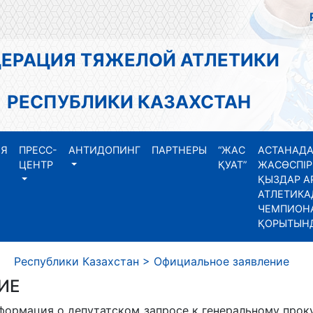
АЦИЯ ТЯЖЕЛОЙ АТЛЕТИКИ
СПУБЛИКИ КАЗАХСТАН
ИЯ
ПРЕСС-
АНТИДОПИНГ
ПАРТНЕРЫ
“ЖАС
АСТАНАДА
ЦЕНТР
ҚУАТ”
ЖАСӨСПІР
ҚЫЗДАР А
АТЛЕТИКА
ЧЕМПИОНА
ҚОРЫТЫН
еспублики Казахстан
>
Официальное заявление
ИЕ
ормация о депутатском запросе к генеральному прок