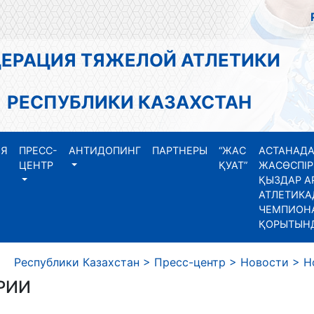
АЦИЯ ТЯЖЕЛОЙ АТЛЕТИКИ
СПУБЛИКИ КАЗАХСТАН
ИЯ
ПРЕСС-
АНТИДОПИНГ
ПАРТНЕРЫ
“ЖАС
АСТАНАДА
ЦЕНТР
ҚУАТ”
ЖАСӨСПІР
ҚЫЗДАР А
АТЛЕТИКА
ЧЕМПИОНА
ҚОРЫТЫН
еспублики Казахстан
>
Пресс-центр
>
Новости
>
Н
РИИ