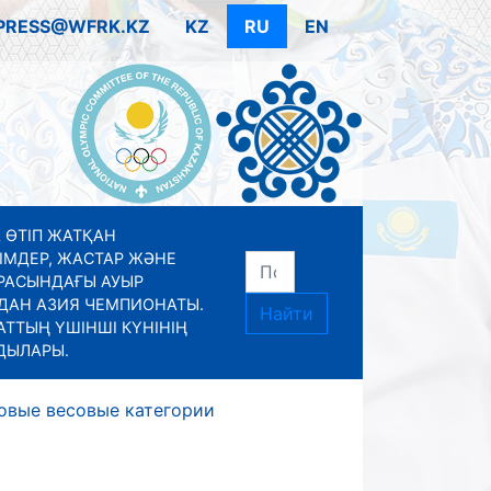
PRESS@WFRK.KZ
KZ
RU
EN
 ӨТІП ЖАТҚАН
ІМДЕР, ЖАСТАР ЖӘНЕ
РАСЫНДАҒЫ АУЫР
ДАН АЗИЯ ЧЕМПИОНАТЫ.
Найти
ТТЫҢ ҮШІНШІ КҮНІНІҢ
ДЫЛАРЫ.
овые весовые категории