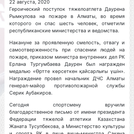
22 августа, 2020
Героический поступок тяжелоатлета Даурена
Рымкулова на пожаре в Алматы, во время
которого он спас шесть человек, отметили
республиканские министерства и ведомства.
Накануне за проявленную смелость, отвагу и
самоотверженность при спасении людей на
пожаре, приказом министра внутренних дел РК
Ерлана Тургумбаева Даурен был награжден
медалью «Өртте көрсеткен қайсарлығы үшін».
Награждение провел начальник ДЧС Алматы
генерал-майор противопожарной службы
Серик Аубакиров.
Сегодня спортсмену вручили
благодарственное письмо от имени президента
Федерации тяжелой атлетики Казахстана
Жаната Тусупбекова, а Министерство культуры
и спорта РК в лице вице-министра Сакена