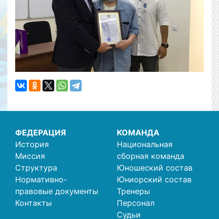
ФЕДЕРАЦИЯ
КОМАНДА
История
Национальная
Миссия
сборная команда
Структура
Юношеский состав
Нормативно-
Юниорский состав
правовые документы
Тренеры
Контакты
Персонал
Судьи