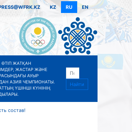
PRESS@WFRK.KZ
KZ
RU
EN
 ӨТІП ЖАТҚАН
ІМДЕР, ЖАСТАР ЖӘНЕ
РАСЫНДАҒЫ АУЫР
ДАН АЗИЯ ЧЕМПИОНАТЫ.
Найти
ТТЫҢ ҮШІНШІ КҮНІНІҢ
ДЫЛАРЫ.
сть состав!