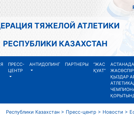
АЦИЯ ТЯЖЕЛОЙ АТЛЕТИКИ
СПУБЛИКИ КАЗАХСТАН
ИЯ
ПРЕСС-
АНТИДОПИНГ
ПАРТНЕРЫ
“ЖАС
АСТАНАДА
ЦЕНТР
ҚУАТ”
ЖАСӨСПІР
ҚЫЗДАР А
АТЛЕТИКА
ЧЕМПИОНА
ҚОРЫТЫН
еспублики Казахстан
>
Пресс-центр
>
Новости
>
Е