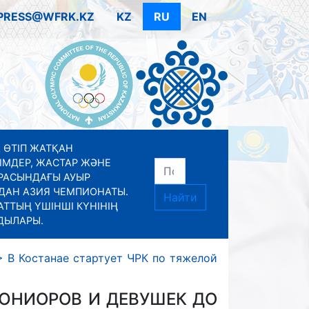
PRESS@WFRK.KZ
KZ
RU
EN
 ӨТІП ЖАТҚАН
ІМДЕР, ЖАСТАР ЖӘНЕ
РАСЫНДАҒЫ АУЫР
ДАН АЗИЯ ЧЕМПИОНАТЫ.
Найти
ТТЫҢ ҮШІНШІ КҮНІНІҢ
ДЫЛАРЫ.
>
В Костанае стартует ЧРК по тяжелой
 ЮНИОРОВ И ДЕВУШЕК ДО