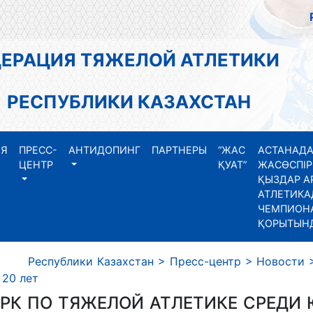
АЦИЯ ТЯЖЕЛОЙ АТЛЕТИКИ
СПУБЛИКИ КАЗАХСТАН
ИЯ
ПРЕСС-
АНТИДОПИНГ
ПАРТНЕРЫ
“ЖАС
АСТАНАДА
ЦЕНТР
ҚУАТ”
ЖАСӨСПІР
ҚЫЗДАР А
АТЛЕТИКА
ЧЕМПИОНА
ҚОРЫТЫН
Республики Казахстан
>
Пресс-центр
>
Новости
 20 лет
ЧРК ПО ТЯЖЕЛОЙ АТЛЕТИКЕ СРЕДИ