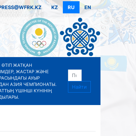
PRESS@WFRK.KZ
KZ
RU
EN
 ӨТІП ЖАТҚАН
ІМДЕР, ЖАСТАР ЖӘНЕ
РАСЫНДАҒЫ АУЫР
ДАН АЗИЯ ЧЕМПИОНАТЫ.
Найти
ТТЫҢ ҮШІНШІ КҮНІНІҢ
ДЫЛАРЫ.