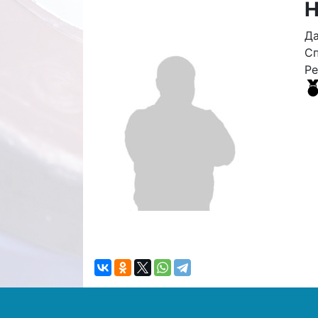
Н
Да
Сп
Ре