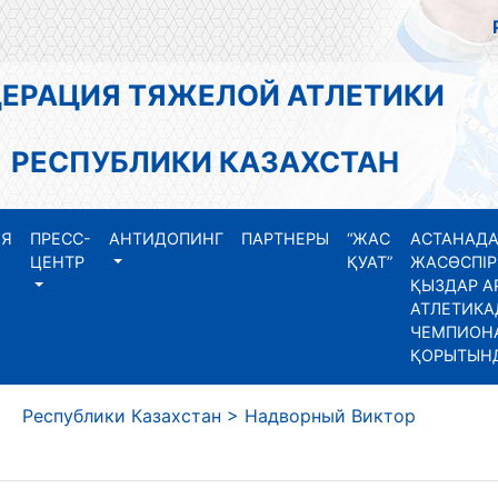
АЦИЯ ТЯЖЕЛОЙ АТЛЕТИКИ
СПУБЛИКИ КАЗАХСТАН
ИЯ
ПРЕСС-
АНТИДОПИНГ
ПАРТНЕРЫ
“ЖАС
АСТАНАДА
ЦЕНТР
ҚУАТ”
ЖАСӨСПІР
ҚЫЗДАР А
АТЛЕТИКА
ЧЕМПИОНА
ҚОРЫТЫН
еспублики Казахстан
>
Надворный Виктор