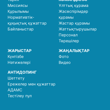
Миссиясы
Ұлттық құрама
Құрылымы
Жасөспірімдер
Нормативтік-
құрамы
құқықтық құжаттар
Жастар құрамы
Байланыстар
Жаттықтырушылар
Персонал
Төрешілер
ЖАРЫСТАР
ЖАҢАЛЫҚТАР
Күнтізбе
Фото
Нәтижелері
Видео
АНТИДОПИНГ
Шеттету
Ережелер мен құжаттар
АДАМС
Тестілеу пул