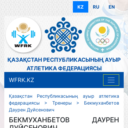
KZ
RU
EN
ҚАЗАҚСТАН РЕСПУБЛИКАСЫНЫҢ АУЫР
АТЛЕТИКА ФЕДЕРАЦИЯСЫ
WFRK.KZ
Қазақстан Республикасының ауыр атлетика
федерациясы
>
Тренеры
>
Бекмуханбетов
Даурен Дуйсенович
БЕКМУХАНБЕТОВ ДАУРЕН
ДУЙСЕНОВИЧ