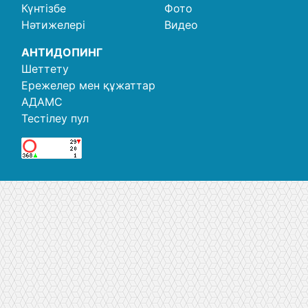
Күнтізбе
Фото
Нәтижелері
Видео
АНТИДОПИНГ
Шеттету
Ережелер мен құжаттар
АДАМС
Тестілеу пул