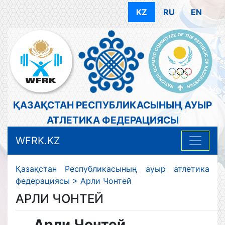
KZ
RU
EN
ҚАЗАҚСТАН РЕСПУБЛИКАСЫНЫҢ АУЫР
АТЛЕТИКА ФЕДЕРАЦИЯСЫ
WFRK.KZ
Қазақстан Республикасының ауыр атлетика
федерациясы
>
Арли Чонтей
АРЛИ ЧОНТЕЙ
Арли Чонтей