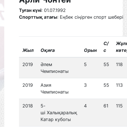
Туған күні
: 01.07.1992
Спорттық атағы
: Еңбек сіңірген спорт шебері
С/
Жұл
Жыл
Оқиға
Орын
с
көте
2019
Әлем
5
55
118
Чемпионаты
2019
Азия
3
55
113
Чемпионаты
2018
5-
4
61
115
ші Халықаралық
Катар кубогы