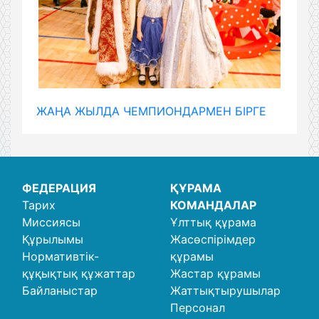
ЖАҢА ЖЫЛДА ЧЕМПИОНДАРМЕН БІРГЕ
ФЕДЕРАЦИЯ
ҚҰРАМА
Тарих
КОМАНДАЛАР
Миссиясы
Ұлттық құрама
Құрылымы
Жасөспірімдер
Нормативтік-
құрамы
құқықтық құжаттар
Жастар құрамы
Байланыстар
Жаттықтырушылар
Персонал