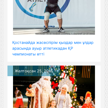
Қостанайда жасөспірім қыздар мен ұлдар
арасында ауыр атлетикадан ҚР
чемпионаты өтті
Желтоқсан 25, 2018