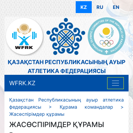
KZ
RU
EN
ҚАЗАҚСТАН РЕСПУБЛИКАСЫНЫҢ АУЫР
АТЛЕТИКА ФЕДЕРАЦИЯСЫ
WFRK.KZ
Қазақстан Республикасының ауыр атлетика
федерациясы
>
Құрама командалар
>
Жасөспірімдер құрамы
ЖАСӨСПІРІМДЕР ҚҰРАМЫ