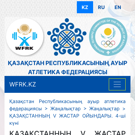
KZ
RU
EN
ҚАЗАҚСТАН РЕСПУБЛИКАСЫНЫҢ АУЫР
АТЛЕТИКА ФЕДЕРАЦИЯСЫ
WFRK.KZ
Қазақстан Республикасының ауыр атлетика
федерациясы
>
Жаңалықтар
>
Жаңалықтар
>
ҚАЗАҚСТАННЫҢ V ЖАСТАР ОЙЫНДАРЫ. 4-ші
күні
ҚАЗАҚСТАННЫҢ V ЖАСТАР