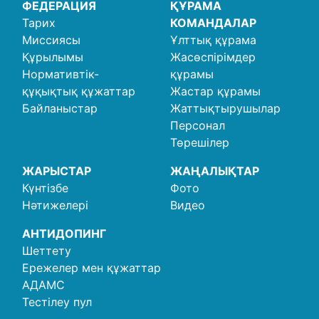
ФЕДЕРАЦИЯ
ҚҰРАМА
Тарих
КОМАНДАЛАР
Миссиясы
Ұлттық құрама
Құрылымы
Жасөспірімдер
Нормативтік-
құрамы
құқықтық құжаттар
Жастар құрамы
Байланыстар
Жаттықтырушылар
Персонал
Төрешілер
ЖАРЫСТАР
ЖАҢАЛЫҚТАР
Күнтізбе
Фото
Нәтижелері
Видео
АНТИДОПИНГ
Шеттету
Ережелер мен құжаттар
АДАМС
Тестілеу пул