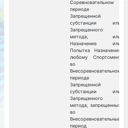
Соревновательном
периоде
Запрещенной
субстанции или
Запрещенного
метода, или
Назначение или
Попытка Назначения
любому Спортсмену
во
Внесоревновательном
периоде
Запрещенной
субстанции или
Запрещенного
метода, запрещенных
во
Внесоревновательный
период