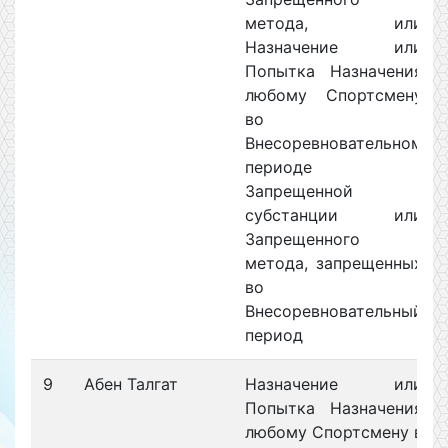
метода, или
Назначение или
Попытка Назначения
любому Спортсмену
во
Внесоревновательном
периоде
Запрещенной
субстанции или
Запрещенного
метода, запрещенных
во
Внесоревновательный
период
9
Абен Талгат
Назначение или
Попытка Назначения
любому Спортсмену в