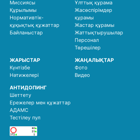
Миссиясы
Ұлттық құрама
Құрылымы
Жасөспірімдер
Нормативтік-
құрамы
құқықтық құжаттар
Жастар құрамы
Байланыстар
Жаттықтырушылар
Персонал
Төрешілер
ЖАРЫСТАР
ЖАҢАЛЫҚТАР
Күнтізбе
Фото
Нәтижелері
Видео
АНТИДОПИНГ
Шеттету
Ережелер мен құжаттар
АДАМС
Тестілеу пул