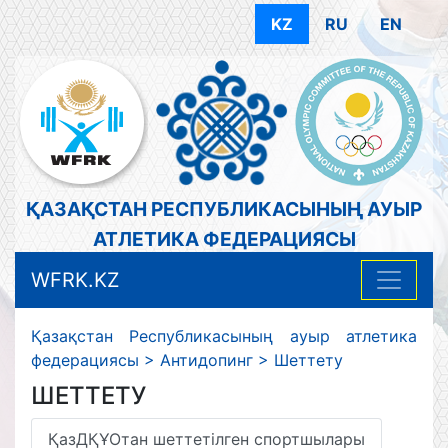
KZ
RU
EN
ҚАЗАҚСТАН РЕСПУБЛИКАСЫНЫҢ АУЫР
АТЛЕТИКА ФЕДЕРАЦИЯСЫ
WFRK.KZ
Қазақстан Республикасының ауыр атлетика
федерациясы
>
Антидопинг
>
Шеттету
ШЕТТЕТУ
ҚазДҚҰОтан шеттетілген спортшылары