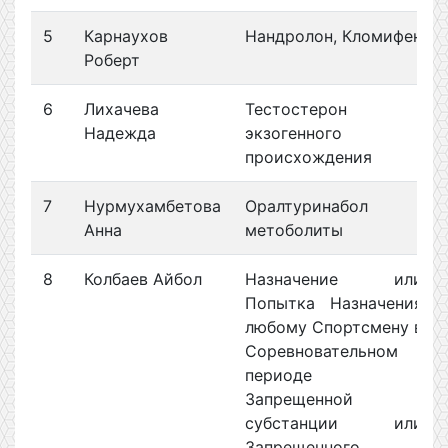
5
Карнаухов
Нандролон, Кломифен
Роберт
6
Лихачева
Тестостерон
Надежда
экзогенного
происхождения
7
Нурмухамбетова
Оралтуринабол
Анна
метоболиты
8
Колбаев Айбол
Назначение или
Попытка Назначения
любому Спортсмену в
Соревновательном
периоде
Запрещенной
субстанции или
Запрещенного