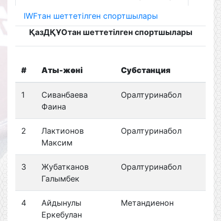
IWFтан шеттетілген спортшылары
ҚазДҚҰОтан шеттетілген спортшылары
#
Аты-жөні
Субстанция
1
Сиванбаева
Оралтуринабол
Фаина
2
Лактионов
Оралтуринабол
Максим
3
Жубатканов
Оралтуринабол
Галымбек
4
Айдынулы
Метандиенон
Еркебулан