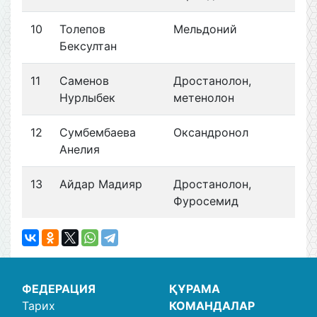
10
Толепов
Мельдоний
Бексултан
11
Саменов
Дростанолон,
Нурлыбек
метенолон
12
Сумбембаева
Оксандронол
Анелия
13
Айдар Мадияр
Дростанолон,
Фуросемид
ФЕДЕРАЦИЯ
ҚҰРАМА
Тарих
КОМАНДАЛАР