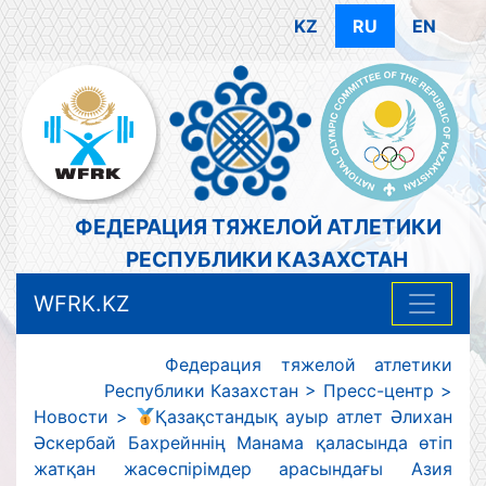
KZ
RU
EN
ФЕДЕРАЦИЯ ТЯЖЕЛОЙ АТЛЕТИКИ
РЕСПУБЛИКИ КАЗАХСТАН
WFRK.KZ
Федерация тяжелой атлетики
Республики Казахстан
>
Пресс-центр
>
Новости
>
Қазақстандық ауыр атлет Әлихан
Әскербай Бахрейннің Манама қаласында өтіп
жатқан жасөспірімдер арасындағы Азия