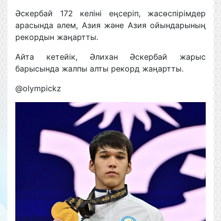
Әскербай 172 келіні еңсеріп, жасөспірімдер
арасында әлем, Азия және Азия ойындарының
рекордын жаңартты.
Айта кетейік, Әлихан Әскербай жарыс
барысында жалпы алты рекорд жаңартты.
@olympickz