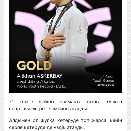
71 келіге дейінгі салмақта сынға түскен
спортшы екі рет чемпион атанды.
Алдымен ол жұлқа көтеруде топ жарса, кейін
серпе көтеруде де үздік атанды.