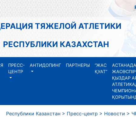
АЦИЯ ТЯЖЕЛОЙ АТЛЕТИКИ
СПУБЛИКИ КАЗАХСТАН
ИЯ
ПРЕСС-
АНТИДОПИНГ
ПАРТНЕРЫ
“ЖАС
АСТАНАДА
ЦЕНТР
ҚУАТ”
ЖАСӨСПІР
ҚЫЗДАР А
АТЛЕТИКА
ЧЕМПИОНА
ҚОРЫТЫН
еспублики Казахстан
>
Пресс-центр
>
Новости
>
ЧР