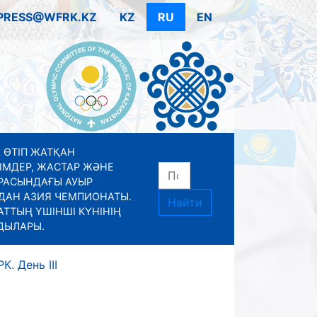
PRESS@WFRK.KZ
KZ
RU
EN
 ӨТІП ЖАТҚАН
ІМДЕР, ЖАСТАР ЖӘНЕ
РАСЫНДАҒЫ АУЫР
ДАН АЗИЯ ЧЕМПИОНАТЫ.
Найти
ТТЫҢ ҮШІНШІ КҮНІНІҢ
ДЫЛАРЫ.
К. День III