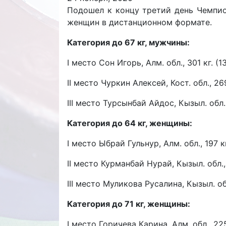
Подошел к концу третий день Чемпио
женщин в дистанционном формате.
Категория до 67 кг, мужчины:
I место Сон Игорь, Алм. обл., 301 кг. (
II место Чуркин Алексей, Кост. обл., 26
III место Турсынбай Айдос, Кызыл. обл.,
Категория до 64 кг, женщины:
I место Ыбрай Гульнур, Алм. обл., 197 к
II место Курманбай Нурай, Кызыл. обл., 
III место Муликова Русалина, Кызыл. обл
Категория до 71 кг, женщины:
I место Горичева Карина, Алм. обл., 225