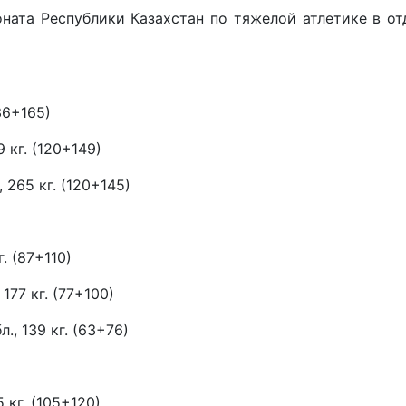
ната Республики Казахстан по тяжелой атлетике в о
136+165)
9 кг. (120+149)
 265 кг. (120+145)
г. (87+110)
177 кг. (77+100)
., 139 кг. (63+76)
 кг. (105+120)