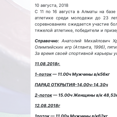
10 августа, 2018
C 11 по 16 августа в Алматы на баз
атлетике среди молодежи до 23 лет
соревнованиях ожидается участие бол
тяжелой атлетике, победители и приз
Справочно:
Анатолий Михайлович Хра
Олимпийских игр (Атланта, 1996), пя
За время своей спортивной карьеры у
11.08.2018г.
1-поток
— 11.00ч Мужчины в/к56кг
ПАРАД ОТКРЫТИЯ-14.00ч-14.30ч
2-поток
— 15.00ч Женщины в/к 48,53
12.08.2018г
1поток —
11.00ч Мужчины в/к62кг