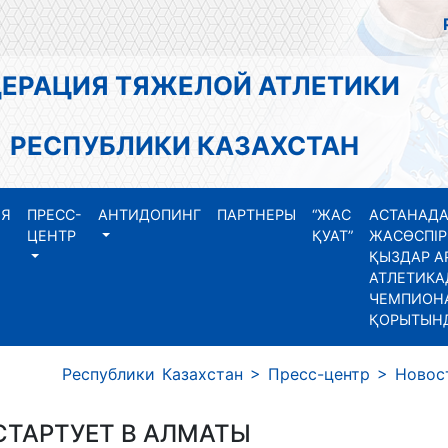
АЦИЯ ТЯЖЕЛОЙ АТЛЕТИКИ
СПУБЛИКИ КАЗАХСТАН
ИЯ
ПРЕСС-
АНТИДОПИНГ
ПАРТНЕРЫ
“ЖАС
АСТАНАДА
ЦЕНТР
ҚУАТ”
ЖАСӨСПІР
ҚЫЗДАР А
АТЛЕТИКА
ЧЕМПИОНА
ҚОРЫТЫН
 Республики Казахстан
>
Пресс-центр
>
Новос
СТАРТУЕТ В АЛМАТЫ