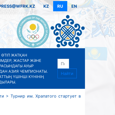
PRESS@WFRK.KZ
KZ
RU
EN
 ӨТІП ЖАТҚАН
ІМДЕР, ЖАСТАР ЖӘНЕ
РАСЫНДАҒЫ АУЫР
ДАН АЗИЯ ЧЕМПИОНАТЫ.
Найти
ТТЫҢ ҮШІНШІ КҮНІНІҢ
ДЫЛАРЫ.
ти
>
Турнир им. Храпатого стартует в