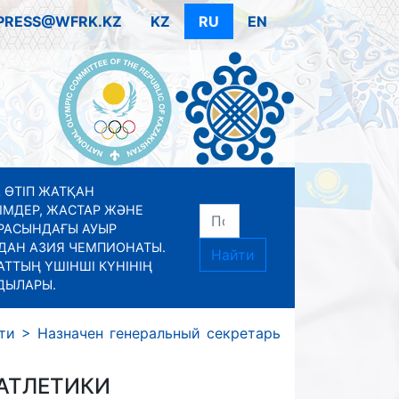
PRESS@WFRK.KZ
KZ
RU
EN
 ӨТІП ЖАТҚАН
ІМДЕР, ЖАСТАР ЖӘНЕ
РАСЫНДАҒЫ АУЫР
ДАН АЗИЯ ЧЕМПИОНАТЫ.
Найти
ТТЫҢ ҮШІНШІ КҮНІНІҢ
ДЫЛАРЫ.
ти
>
Назначен генеральный секретарь
АТЛЕТИКИ