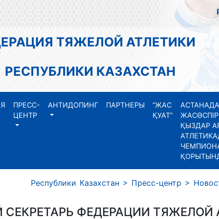
АЦИЯ ТЯЖЕЛОЙ АТЛЕТИКИ
СПУБЛИКИ КАЗАХСТАН
ИЯ
ПРЕСС-
АНТИДОПИНГ
ПАРТНЕРЫ
“ЖАС
АСТАНАДА
ЦЕНТР
ҚУАТ”
ЖАСӨСПІР
ҚЫЗДАР А
АТЛЕТИКА
ЧЕМПИОНА
ҚОРЫТЫН
 Республики Казахстан
>
Пресс-центр
>
Новос
 СЕКРЕТАРЬ ФЕДЕРАЦИИ ТЯЖЕЛОЙ 